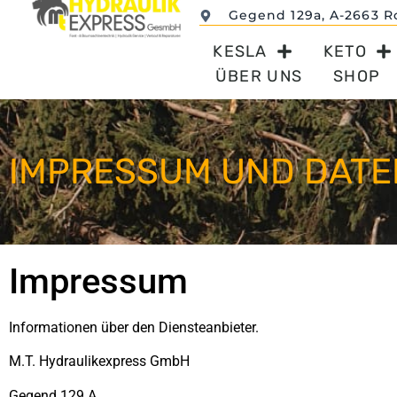
Gegend 129a, A-2663 R
KESLA
KETO
ÜBER UNS
SHOP
IMPRESSUM UND DAT
Impressum
Informationen über den Diensteanbieter.
M.T. Hydraulikexpress GmbH
Gegend 129 A,