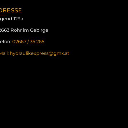
DRESSE
gend 129a
2663 Rohr im Gebirge
lefon:
02667 / 35 265
Mail: hydraulikexpress@gmx.at