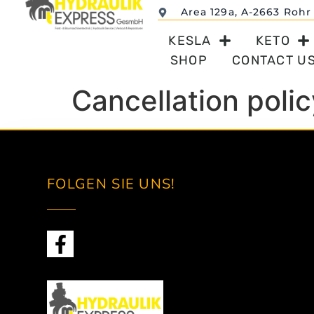
Area 129a, A-2663 Rohr
KESLA
KETO
SHOP
CONTACT U
Cancellation polic
FOLGEN SIE UNS!