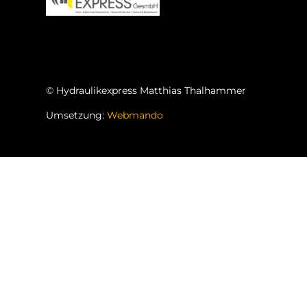
© Hydraulikexpress Matthias
Thalhammer
Umsetzung:
Webmando
Webdesign