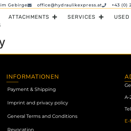
 im Gebirge
office@hydraulikexpress.at
+43 (0) 
ATTACHMENTS
SERVICES
USED
S
y
INFORMATIONEN
A
Ge
Payment & Shipping
A-
Imprint and privacy policy
Te
General Terms and Conditions
E-
Revocation