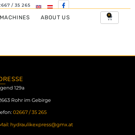
2667 / 35 265
0
 MACHINES
ABOUT US
DRESSE
gend 129a
2663 Rohr im Gebirge
lefon:
02667 / 35 265
Mail: hydraulikexpress@gmx.at